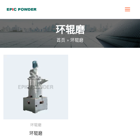
跳
MAI
至
MEN
内
环辊磨
容
首页
环辊磨
环辊磨
环辊磨