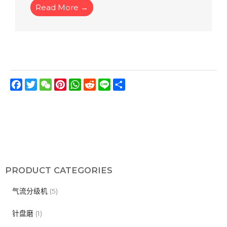
Read More →
Facebook
Twitter
WeChat
Pinterest
WhatsApp
Reddit
Line
分
享
PRODUCT CATEGORIES
气流分级机
(5)
针盘磨
(1)