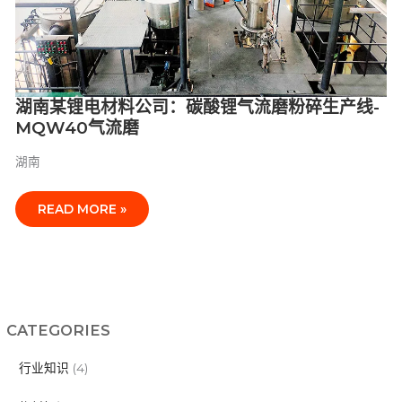
锂
气
流
磨
粉
湖南某锂电材料公司：碳酸锂气流磨粉碎生产线-
碎
生
MQW40气流磨
产
线-
湖南
MQW40
气
READ MORE »
流
磨
CATEGORIES
行业知识
(4)