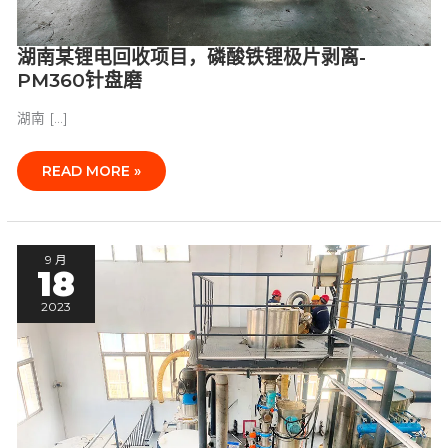
片
剥
湖南某锂电回收项目，磷酸铁锂极片剥离-
离-
PM360
PM360针盘磨
针
盘
湖南 […]
磨
READ MORE »
湖
9 月
南
18
某
锂
2023
电
材
料
公
司：
碳
酸