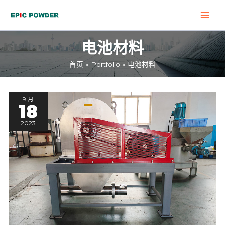
跳
MAI
至
MEN
内
电池材料
容
首页
Portfolio
电池材料
湖
9 月
南
18
某
锂
2023
电
回
收
项
目，
磷
酸
铁
锂
极