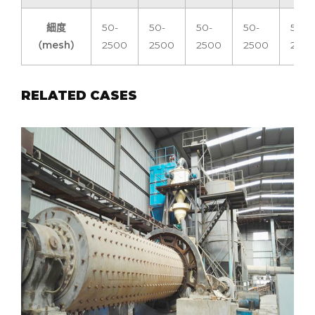
細度
50-
50-
50-
50-
50-
（mesh）
2500
2500
2500
2500
250
RELATED CASES