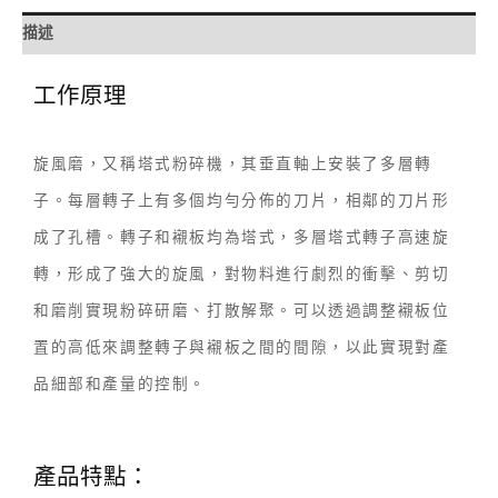
描述
工作原理
旋風磨，又稱塔式粉碎機，其垂直軸上安裝了多層轉
子。每層轉子上有多個均勻分佈的刀片，相鄰的刀片形
成了孔槽。轉子和襯板均為塔式，多層塔式轉子高速旋
轉，形成了強大的旋風，對物料進行劇烈的衝擊、剪切
和磨削實現粉碎研磨、打散解聚。可以透過調整襯板位
置的高低來調整轉子與襯板之間的間隙，以此實現對產
品細部和產量的控制。
產品特點：