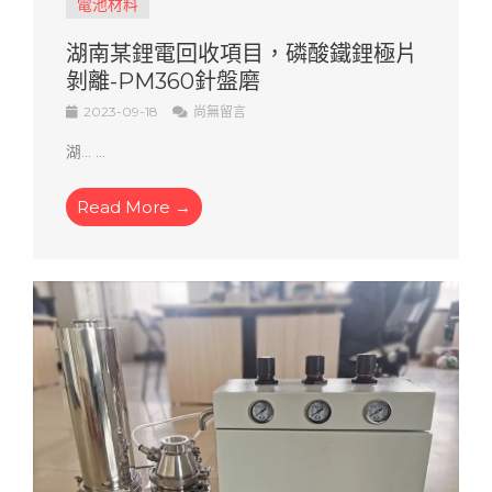
電池材料
湖南某鋰電回收項目，磷酸鐵鋰極片
剝離-PM360針盤磨
2023-09-18
尚無留言
湖... ...
Read More →