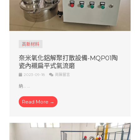
高新材料
奈米氧化鋁解聚打散設備-MQP01陶
瓷內襯扁平式氣流磨
2023-09-18
尚無留言
納... ...
Read More →