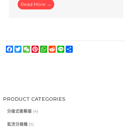
Read More →
Facebook
Twitter
WeChat
Pinterest
WhatsApp
Reddit
Line
分
享
PRODUCT CATEGORIES
分級式衝擊磨
(4)
氣流分級機
(5)