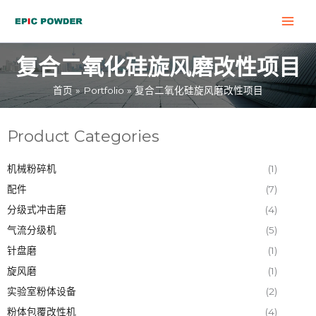
跳
MAI
至
MEN
内
复合二氧化硅旋风磨改性项目
容
首页
Portfolio
复合二氧化硅旋风磨改性项目
Product Categories
机械粉碎机
(1)
配件
(7)
分级式冲击磨
(4)
气流分级机
(5)
针盘磨
(1)
旋风磨
(1)
实验室粉体设备
(2)
粉体包覆改性机
(4)