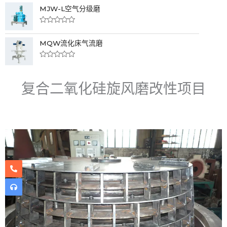
分
;
MJW-L空气分级磨
0
5
&
s
o
评
l
分
;
MQW流化床气流磨
0
5
&
s
o
评
l
分
;
0
5
复合二氧化硅旋风磨改性项目
&
s
o
l
;
5