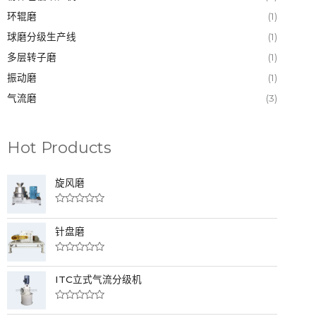
环辊磨
(1)
球磨分级生产线
(1)
多层转子磨
(1)
振动磨
(1)
气流磨
(3)
Hot Products
旋风磨
评
分
针盘磨
0
&
s
o
评
l
分
;
ITC立式气流分级机
0
5
&
s
o
评
l